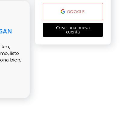
GOOGLE
Crear una nueva
 SAN
cuenta
1 km,
mo, listo
iona bien,