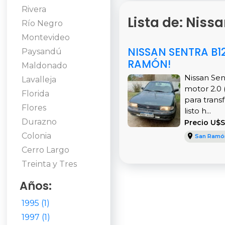
Rivera
Lista de: Niss
Río Negro
Montevideo
NISSAN SENTRA B12
Paysandú
RAMÓN!
Maldonado
Nissan Sen
Lavalleja
motor 2.0 
Florida
para transf
Flores
listo h...
Durazno
Precio U$
Colonia
San Ramó
Cerro Largo
Treinta y Tres
Años:
1995 (1)
1997 (1)