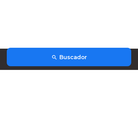
Buscador
(+598) 91403253
hola@heiwork.com
Planes
Nosotros
FAQ
Contacto