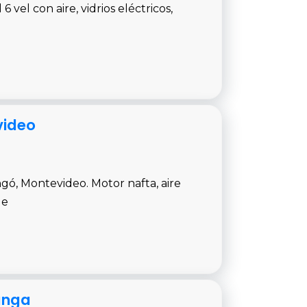
el con aire, vidrios eléctricos,
video
gó, Montevideo. Motor nafta, aire
le
anga