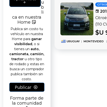
u
CITRO
b
201
li
ca en nuestra
Citroë
Home
(110 C
Publica sin costo tu
$U 
vehículo en nuestra
Home para
ganar
URUGUAY
|
MONTEVIDEO
|
visibilidad
, o si
tienes un
auto,
camioneta, camión,
tractor
u otro tipo
de rodado y estas en
busca un comprador
publica también sin
costo.
Publicar
Forma parte de
la comunidad