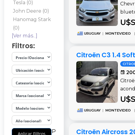
Tesla (0)
Chevro
John Deere (0)
blueto
Hanomag Stark
U$S
(0)
URUGUAY
|
MONTEVIDEO
|
[Ver más...]
Filtros:
Citroën C3 1.4 So
CITRO
200
Citroë
acondi
U$S
URUGUAY
|
MONTEVIDEO
|
Citroën Aircross 
P
Aplicar Filtros