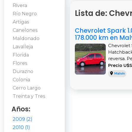
Rivera
Lista de: Chev
Río Negro
Artigas
Chevrolet Spark 1
Canelones
178.000 km en Mal
Maldonado
Chevrolet 
Lavalleja
Hatchback 
Florida
reversa. P
Flores
Precio U$S
Durazno
Malvín
Colonia
Cerro Largo
Treinta y Tres
Años:
2009 (2)
2010 (1)