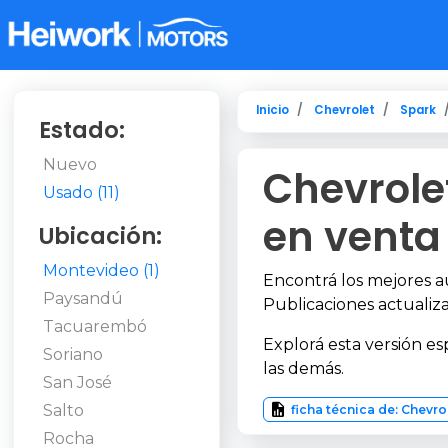
Inicio
Chevrolet
Spark
Estado:
Nuevo
Chevrole
Usado (11)
en venta
Ubicación:
Montevideo (1)
Encontrá los mejores 
Paysandú
Publicaciones actualiza
Tacuarembó
Explorá esta versión es
Soriano
las demás.
San José
Salto
ficha técnica de: Chevro
Rocha