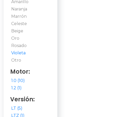
Amarillo
Naranja
Marrón
Celeste
Beige
Oro
Rosado
Violeta
Otro
Motor:
1.0 (10)
1.2 (1)
Versión:
LT (5)
LTZ (1)