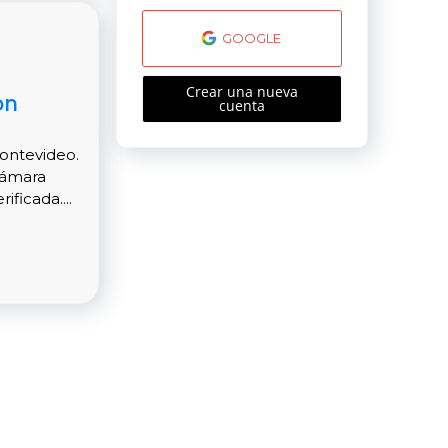
GOOGLE
Crear una nueva
on
cuenta
Montevideo.
cámara
ficada....