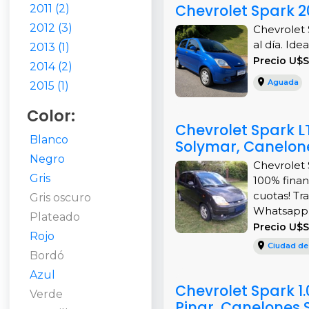
Chevrolet Spark 2
2011 (2)
2012 (3)
Chevrolet 
al día. Ide
2013 (1)
Precio U$S
2014 (2)
Aguada
2015 (1)
Color:
Chevrolet Spark L
Blanco
Solymar, Canelon
Negro
Chevrolet S
Gris
100% finan
cuotas! Tra
Gris oscuro
Whatsapp..
Plateado
Precio U$S
Rojo
Ciudad de
Bordó
Azul
Chevrolet Spark 1
Verde
Pinar, Canelones 