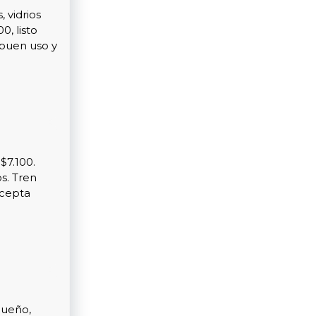
, vidrios
, listo
 buen uso y
$7.100.
os. Tren
Acepta
dueño,