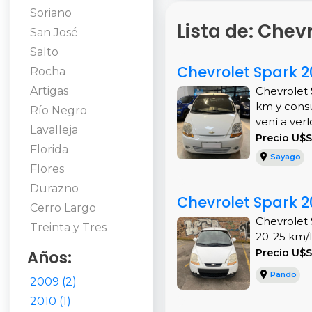
Soriano
Lista de: Chev
San José
Salto
Chevrolet Spark 2
Rocha
Artigas
Chevrolet 
km y cons
Río Negro
vení a verlo.
Lavalleja
Precio U$
Florida
Sayago
Flores
Durazno
Chevrolet Spark 2
Cerro Largo
Chevrolet 
Treinta y Tres
20-25 km/l.
Años:
Precio U$S
Pando
2009 (2)
2010 (1)