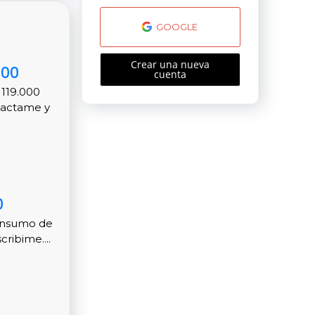
GOOGLE
Crear una nueva
900
cuenta
 119.000
tactame y
0
consumo de
ribime....