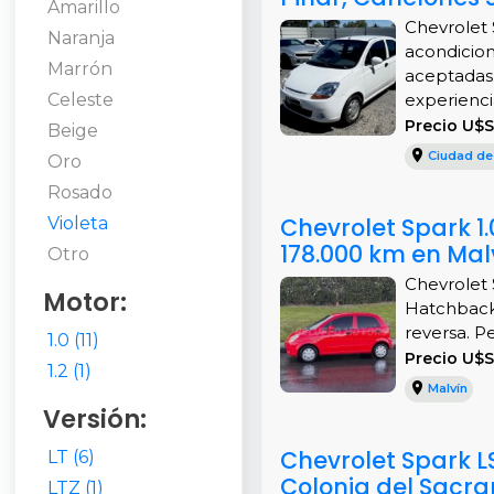
Amarillo
Chevrolet 
Naranja
acondicion
Marrón
aceptadas.
Celeste
experiencia.
Precio U$S
Beige
Ciudad de
Oro
Rosado
Chevrolet Spark 1
Violeta
178.000 km en Mal
Otro
Chevrolet 
Motor:
Hatchback 
reversa. P
1.0 (11)
Precio U$S
1.2 (1)
Malvín
Versión:
Chevrolet Spark L
LT (6)
Colonia del Sacr
LTZ (1)