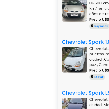
86.500 km.
km/l en ci
años de tra.
Precio U$
Paysandú
Chevrolet Spark 1
Chevrolet 
puertas, ma
ciudad. ¡C
paz , Canel
Precio U$
La Paz
Chevrolet Spark L
Chevrolet 
ciudad. Mo