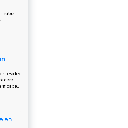
ermutas
s
on
Montevideo.
cámara
ficada....
e en