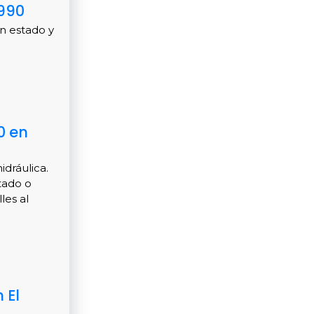
.990
n estado y
0 en
idráulica.
tado o
les al
 El