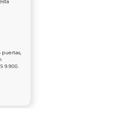
esta
5 puertas,
n
S 9.900.