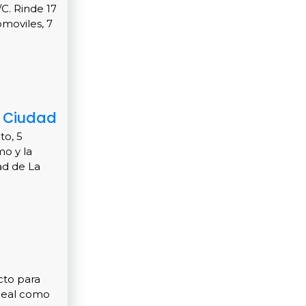
C. Rinde 17
moviles, 7
a Ciudad
to, 5
mo y la
ad de La
cto para
Ideal como