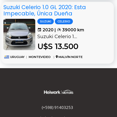
Suzuki Celerio 1.0 GL 2020: Esta
Impecable, Única Dueña
SUZUKI
CELERIO
2020 |
39000 km
Suzuki Celerio 1....
U$S 13.500
URUGUAY
|
MONTEVIDEO
|
MALVÍN NORTE
(+598) 91403253