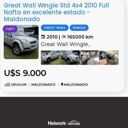
Great Wall Wingle Std 4x4 2010 Full
Nafta en excelente estado -
Maldonado
GREAT WALL
WINGLE
PART
2010 |
165000 km
Great Wall Wingle...
U$S 9.000
URUGUAY
|
MALDONADO
|
MALDONADO