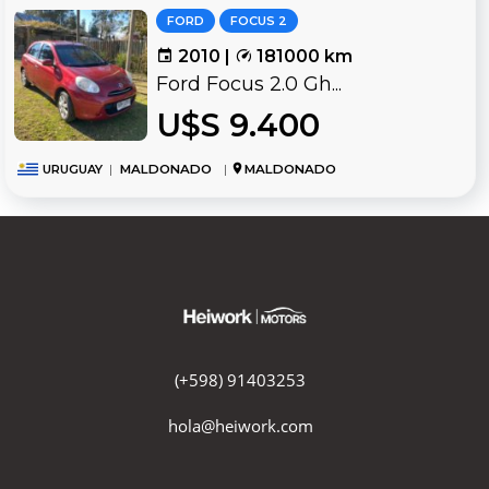
FORD
FOCUS 2
2010 |
181000 km
Ford Focus 2.0 Gh...
U$S 9.400
URUGUAY
|
MALDONADO
|
MALDONADO
(+598) 91403253
hola@heiwork.com