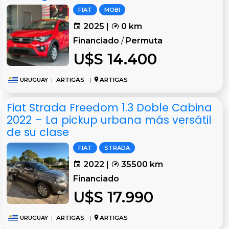
FIAT
MOBI
2025 |
0 km
Financiado
/
Permuta
U$S 14.400
URUGUAY
|
ARTIGAS
|
ARTIGAS
Fiat Strada Freedom 1.3 Doble Cabina
2022 – La pickup urbana más versátil
de su clase
FIAT
STRADA
2022 |
35500 km
Financiado
U$S 17.990
URUGUAY
|
ARTIGAS
|
ARTIGAS