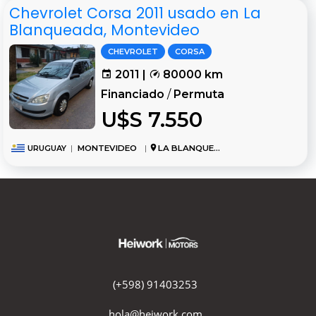
Chevrolet Corsa 2011 usado en La
Blanqueada, Montevideo
CHEVROLET
CORSA
2011 |
80000 km
Financiado
/
Permuta
U$S 7.550
URUGUAY
|
MONTEVIDEO
|
LA BLANQUEADA
(+598) 91403253
hola@heiwork.com