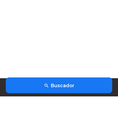
Buscador
(+598) 91403253