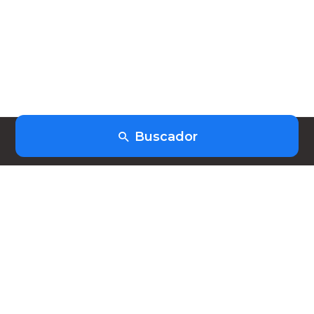
Buscador
(+598) 91403253
hola@heiwork.com
Planes
Nosotros
FAQ
Contacto