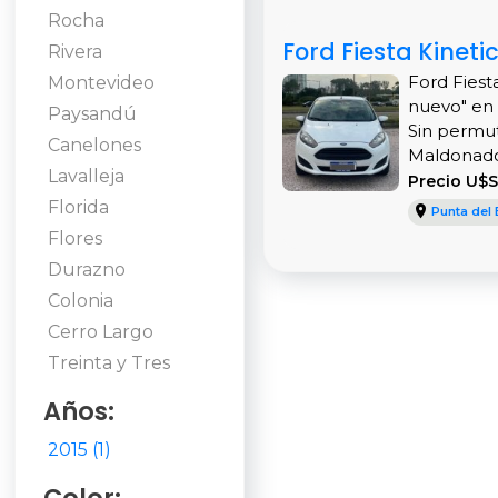
Rocha
Ford Fiesta Kineti
Rivera
Ford Fiest
Montevideo
nuevo" en 
Paysandú
Sin permut
Canelones
Maldonado!
Lavalleja
Precio U$S
Florida
Punta del 
Flores
Durazno
Colonia
Cerro Largo
Treinta y Tres
Años:
2015 (1)