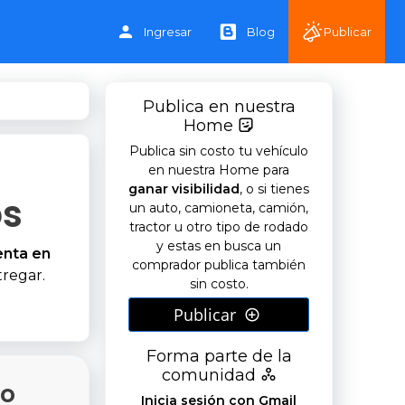
Ingresar
Blog
Publicar
Publica en nuestra
Home
Publica sin costo tu vehículo
en nuestra Home para
ganar visibilidad
, o si tienes
os
un auto, camioneta, camión,
tractor u otro tipo de rodado
y estas en busca un
enta en
comprador publica también
tregar.
sin costo.
Publicar
Forma parte de la
comunidad
do
Inicia sesión con Gmail