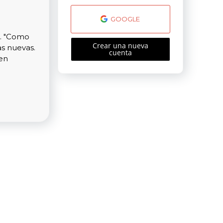
GOOGLE
0. "Como
Crear una nueva
as nuevas.
cuenta
en