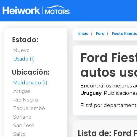
Inicio
Ford
Fiesta Kineti
Estado:
Nuevo
Ford Fie
Usado (1)
autos us
Ubicación:
Maldonado (1)
Encontrá los mejores 
Artigas
Uruguay
. Publicaciones
Río Negro
Filtrá por departament
Tacuarembó
Soriano
San José
Lista de: Ford
Salto