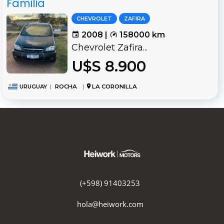
Familia
CHEVROLET
ZAFIRA
2008 |
158000 km
Chevrolet Zafira...
U$S 8.900
URUGUAY
|
ROCHA
|
LA CORONILLA
(+598) 91403253
hola@heiwork.com