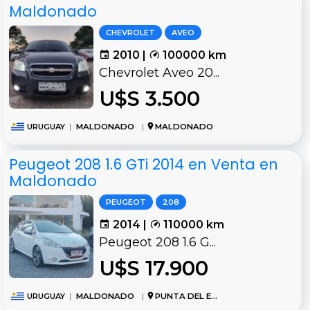
Maldonado
CHEVROLET
AVEO
2010 |
100000 km
Chevrolet Aveo 20...
U$S 3.500
URUGUAY
|
MALDONADO
|
MALDONADO
Peugeot 208 1.6 GTi 2014 en Venta en
Maldonado
PEUGEOT
208
2014 |
110000 km
Peugeot 208 1.6 G...
U$S 17.900
URUGUAY
|
MALDONADO
|
PUNTA DEL ESTE