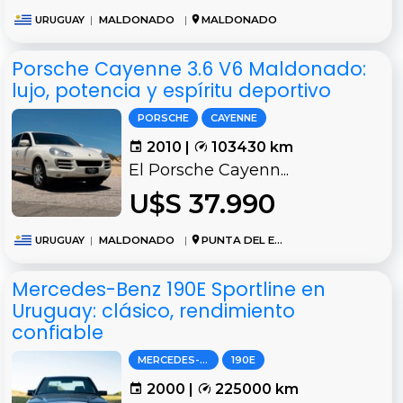
URUGUAY
|
MALDONADO
|
MALDONADO
Porsche Cayenne 3.6 V6 Maldonado:
lujo, potencia y espíritu deportivo
PORSCHE
CAYENNE
2010 |
103430 km
El Porsche Cayenn...
U$S 37.990
URUGUAY
|
MALDONADO
|
PUNTA DEL ESTE
Mercedes-Benz 190E Sportline en
Uruguay: clásico, rendimiento
confiable
MERCEDES-BENZ
190E
2000 |
225000 km