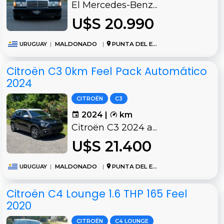
El Mercedes-Benz...
U$S 20.990
URUGUAY
|
MALDONADO
|
PUNTA DEL ESTE
Citroën C3 0km Feel Pack Automático
2024
CITROËN
C3
2024 |
km
Citroën C3 2024 a...
U$S 21.400
URUGUAY
|
MALDONADO
|
PUNTA DEL ESTE
Citroën C4 Lounge 1.6 THP 165 Feel
2020
CITROËN
C4 LOUNGE