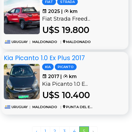
FIAT
STRADA
2025 |
km
Fiat Strada Freed...
U$S 19.800
URUGUAY
|
MALDONADO
|
MALDONADO
Kia Picanto 1.0 Ex Plus 2017
KIA
PICANTO
2017 |
km
Kia Picanto 1.0 E...
U$S 10.400
URUGUAY
|
MALDONADO
|
PUNTA DEL ESTE
‹
1
2
3
4
5
›