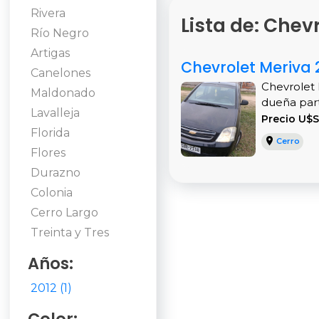
Rivera
Lista de: Chev
Río Negro
Artigas
Chevrolet Meriva 
Canelones
Chevrolet 
Maldonado
dueña parti
Lavalleja
Precio U$S
Florida
Cerro
Flores
Durazno
Colonia
Cerro Largo
Treinta y Tres
Años:
2012 (1)