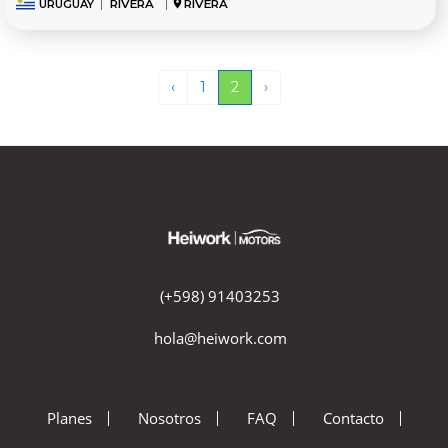
URUGUAY
|
RIVERA
|
RIVERA
‹
1
2
›
(+598) 91403253
hola@heiwork.com
Planes
Nosotros
FAQ
Contacto