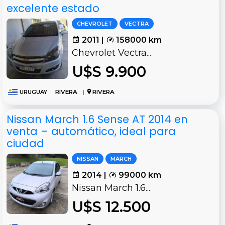
excelente estado
CHEVROLET
VECTRA
2011 |
158000 km
Chevrolet Vectra...
U$S 9.900
URUGUAY
|
RIVERA
|
RIVERA
Nissan March 1.6 Sense AT 2014 en
venta – automático, ideal para
ciudad
NISSAN
MARCH
2014 |
99000 km
Nissan March 1.6...
U$S 12.500