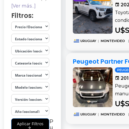
202
[Ver más...]
Toyot
Filtros:
condi
U$S
URUGUAY
|
MONTEVIDEO
|
Peugeot Partner 
PEUG
201
Peuge
manua
U$S
URUGUAY
|
MONTEVIDEO
|
P
Aplicar Filtros
u