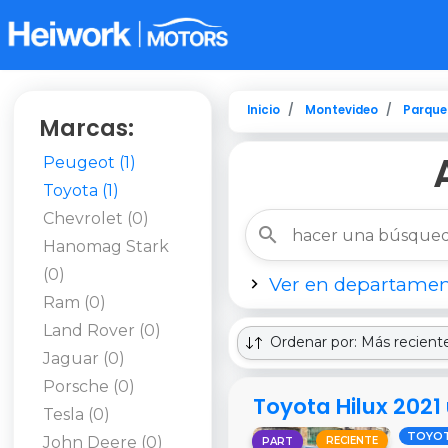
Inicio
Montevideo
Parque
Marcas:
Peugeot (1)
Toyota (1)
Chevrolet (0)
Hanomag Stark
(0)
Ver en departamen
Ram (0)
Land Rover (0)
Ordenar por: Más recient
Jaguar (0)
Porsche (0)
Toyota Hilux 202
Tesla (0)
TOYO
John Deere (0)
RECIENTE
PART