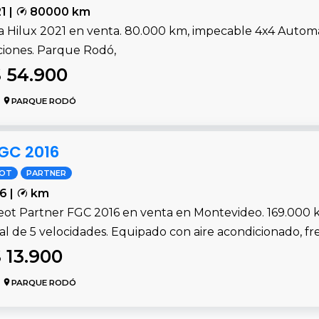
1 |
80000 km
a Hilux 2021 en venta. 80.000 km, impecable 4x4 Automá
ciones. Parque Rodó,
 54.900
PARQUE RODÓ
FGC 2016
EOT
PARTNER
6 |
km
ot Partner FGC 2016 en venta en Montevideo. 169.000 km,
l de 5 velocidades. Equipado con aire acondicionado, fr
 13.900
PARQUE RODÓ