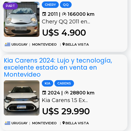
CHERY
QQ
PART
2011 |
166000 km
Chery QQ 2011 en...
U$S 4.900
URUGUAY
|
MONTEVIDEO
|
BELLA VISTA
Kia Carens 2024: Lujo y tecnología,
excelente estado en venta en
Montevideo
KIA
CARENS
2024 |
28800 km
Kia Carens 1.5 Ex...
U$S 29.990
URUGUAY
|
MONTEVIDEO
|
BELLA VISTA