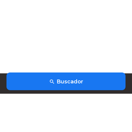
Buscador
(+598) 91403253
hola@heiwork.com