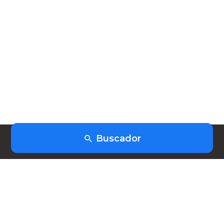
Buscador
(+598) 91403253
hola@heiwork.com