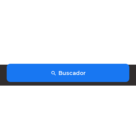
Buscador
(+598) 91403253
hola@heiwork.com