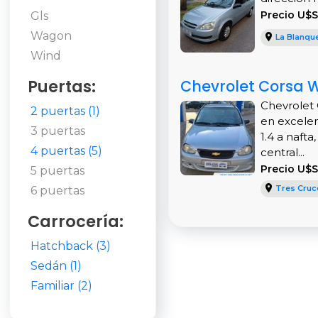
Precio U$S
Gls
Wagon
La Blanqu
Wind
Puertas:
Chevrolet Corsa W
Chevrolet 
2 puertas (1)
en excelen
3 puertas
1.4 a nafta
4 puertas (5)
central...
Precio U$
5 puertas
Tres Cruc
6 puertas
Carrocería:
Hatchback (3)
Sedán (1)
Familiar (2)