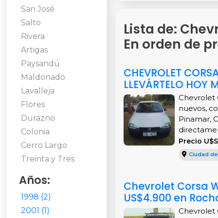
San José
Salto
Lista de: Chev
Rivera
En orden de p
Artigas
Paysandú
CHEVROLET CORSA 1
Maldonado
LLEVÁRTELO HOY 
Lavalleja
Chevrolet 
Flores
nuevos, co
Durazno
Pinamar, C
directamen
Colonia
Precio U$
Cerro Largo
Ciudad de
Treinta y Tres
Años:
Chevrolet Corsa W
US$4.900 en Roch
1998 (2)
2001 (1)
Chevrolet 