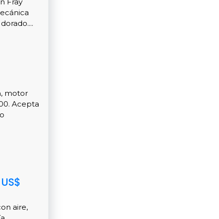
n Fray
mecánica
dorado....
m, motor
900. Acepta
to
 US$
on aire,
....