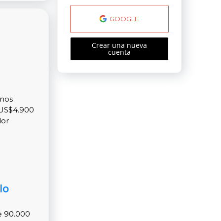
GOOGLE
Crear una nueva
cuenta
enos
 US$4.900
dor
lo
e 90.000