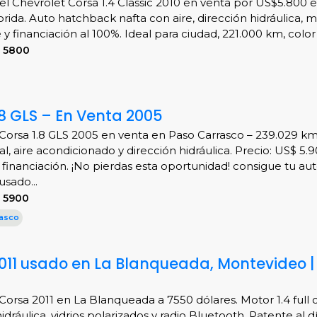
l Chevrolet Corsa 1.4 Classic 2010 en venta por US$5.800 e
orida. Auto hatchback nafta con aire, dirección hidráulica, 
 financiación al 100%. Ideal para ciudad, 221.000 km, color 
S 5800
.8 GLS – En Venta 2005
Corsa 1.8 GLS 2005 en venta en Paso Carrasco – 239.029 k
al, aire acondicionado y dirección hidráulica. Precio: US$ 5.
financiación. ¡No pierdas esta oportunidad! consigue tu au
usado...
 5900
asco
011 usado en La Blanqueada, Montevideo |
Corsa 2011 en La Blanqueada a 7550 dólares. Motor 1.4 full c
idráulica, vidrios polarizados y radio Bluetooth. Patente al día