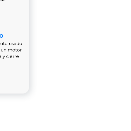
o
auto usado
n un motor
 y cierre