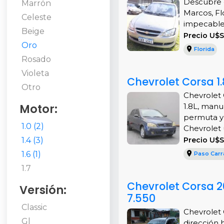
Descubre e
Marrón
Marcos, Fl
Celeste
impecable y
Beige
Precio U$
Oro
Florida
Rosado
Violeta
Chevrolet Corsa 1
Otro
Chevrolet 
Motor:
1.8L, manu
permuta y 
1.0 (2)
Chevrolet 
1.4 (3)
Precio U$S
1.6 (1)
Paso Carr
1.7
Chevrolet Corsa 2
Versión:
7.550
Classic
Chevrolet 
Gl
dirección h