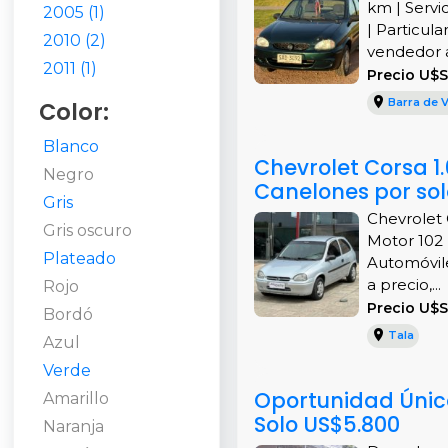
km | Servi
2005 (1)
| Particula
2010 (2)
vendedor al
2011 (1)
Precio U$
Barra de V
Color:
Blanco
Chevrolet Corsa 1.
Negro
Canelones por so
Gris
Chevrolet 
Gris oscuro
Motor 102 
Plateado
Automóvile
a precio,...
Rojo
Precio U$
Bordó
Tala
Azul
Verde
Oportunidad Única
Amarillo
Solo US$5.800
Naranja