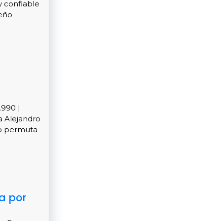
y confiable
ueño
.990 |
a Alejandro
 o permuta
a por