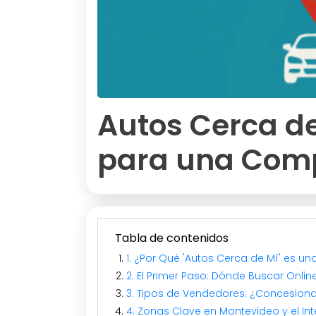
Autos Cerca de
para una Comp
Tabla de contenidos
1. ¿Por Qué 'Autos Cerca de Mí' es un
2. El Primer Paso: Dónde Buscar Onli
3. Tipos de Vendedores: ¿Concesionar
4. Zonas Clave en Montevideo y el Int