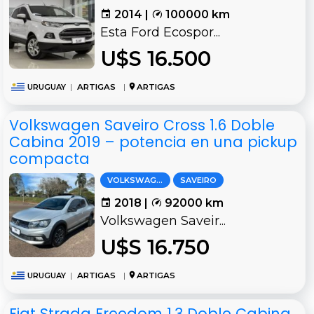
2014 |
100000 km
Esta Ford Ecospor...
U$S 16.500
URUGUAY
|
ARTIGAS
|
ARTIGAS
Volkswagen Saveiro Cross 1.6 Doble
Cabina 2019 – potencia en una pickup
compacta
VOLKSWAGEN
SAVEIRO
2018 |
92000 km
Volkswagen Saveir...
U$S 16.750
URUGUAY
|
ARTIGAS
|
ARTIGAS
Fiat Strada Freedom 1.3 Doble Cabina