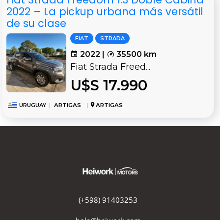
2022 – La pickup urbana más versátil
de su clase
FIAT
STRADA
2022 |
35500 km
Fiat Strada Freed...
U$S 17.990
URUGUAY
|
ARTIGAS
|
ARTIGAS
(+598) 91403253