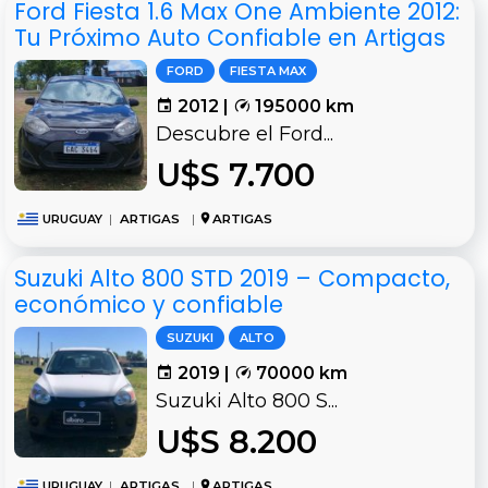
Ford Fiesta 1.6 Max One Ambiente 2012:
Tu Próximo Auto Confiable en Artigas
FORD
FIESTA MAX
2012 |
195000 km
Descubre el Ford...
U$S 7.700
URUGUAY
|
ARTIGAS
|
ARTIGAS
Suzuki Alto 800 STD 2019 – Compacto,
económico y confiable
SUZUKI
ALTO
2019 |
70000 km
Suzuki Alto 800 S...
U$S 8.200
URUGUAY
|
ARTIGAS
|
ARTIGAS